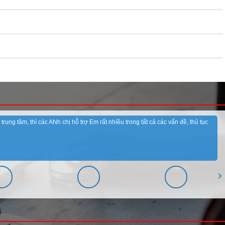
ung tâm, thì các ANh chị hỗ trợ Em rất nhiều trong tất cả các vấn đề, thủ tục