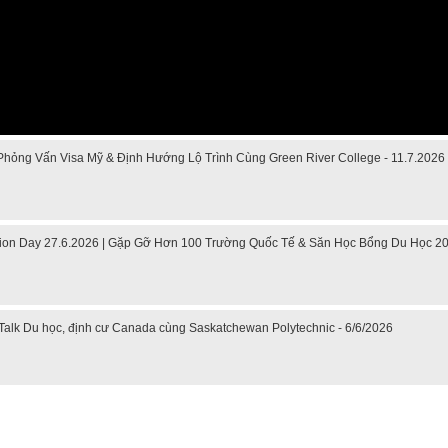
Phỏng Vấn Visa Mỹ & Định Hướng Lộ Trình Cùng Green River College - 11.7.2026
ion Day 27.6.2026 | Gặp Gỡ Hơn 100 Trường Quốc Tế & Săn Học Bổng Du Học 
Talk Du học, định cư Canada cùng Saskatchewan Polytechnic - 6/6/2026
o du học Mỹ 18.4.2026 - Đại học Mỹ học phí dưới 20k/ năm