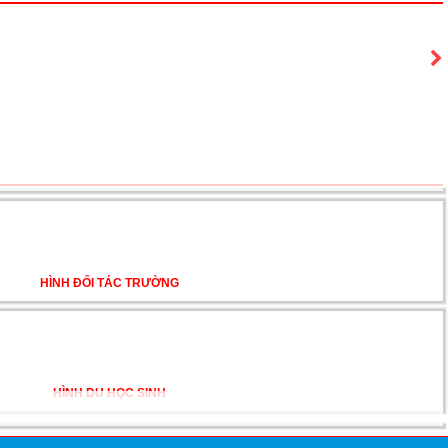
on, Washington
HÌNH ĐỐI TÁC TRƯỜNG
N
À TẤT CẢ ĐỀU CÓ LÝ DO!!
HÌNH DU HỌC SINH