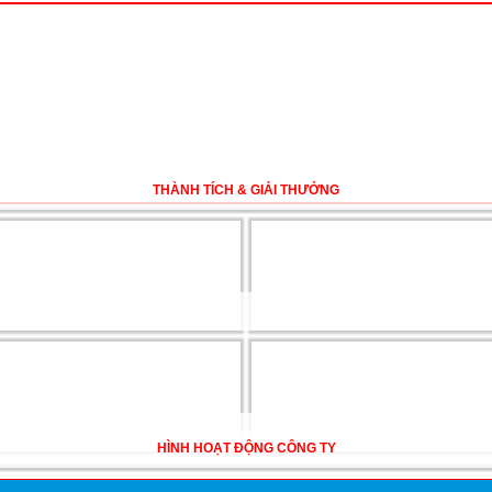
Mỹ 2026 - Lấy bằng cử nhân lúc 20 tuổi cùng chương trình High School Completi
 Thụy Sĩ 2026 – Những ưu thế nổi bật đang chờ bạn khám phá
THÀNH TÍCH & GIẢI THƯỞNG
Mỹ năm 2026: Cơ hội học tập và trải nghiệm tại nền giáo dục hàng đầu
N DU HỌC TOÀN DIỆN – BƯỚC ĐỆM VỮNG CHẮC TỪ NEW WORLD EDUCATIO
C ÚC DẦN TRỞ THÀNH LỰA CHỌN HÀNG ĐẦU CỦA DU HỌC SINH NĂM 2026 – V
HÌNH HOẠT ĐỘNG CÔNG TY