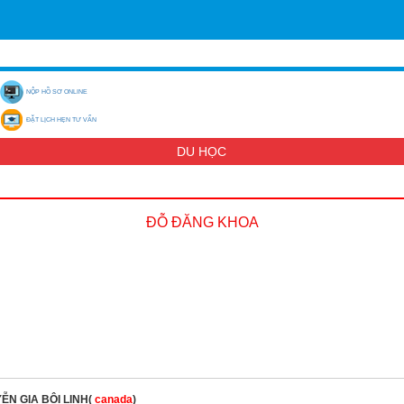
NỘP HỒ SƠ ONLINE
ĐẶT LỊCH HẸN TƯ VẤN
DU HỌC
ĐỖ ĐĂNG KHOA
ỄN GIA BỘI LINH(
canada
)