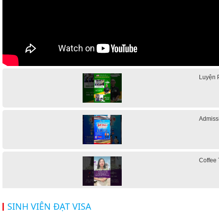
Luyện 
Admiss
Coffee 
Hội thả
SINH VIÊN ĐẠT VISA