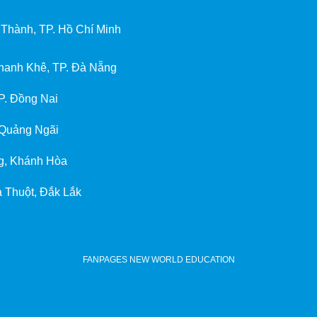
GIẤC MƠ DU HỌC MỸ – BẮT ĐẦU TỪ NGÀY HỘI GHI DANH & SĂN HỌC BỔNG K
Thành, TP. Hồ Chí Minh
hanh Khê, TP. Đà Nẵng
P. Đồng Nai
 Quảng Ngãi
g, Khánh Hòa
 Thuột, Đắk Lắk
FANPAGES NEW WORLD EDUCATION