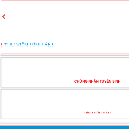
Du học 
Du học
THƯ VIỆN HÌNH ẢNH
Du học 
CHỨNG NHẬN TUYỂN SINH
TƯ VẤ
DU HỌ
HÌNH HỘI THẢO