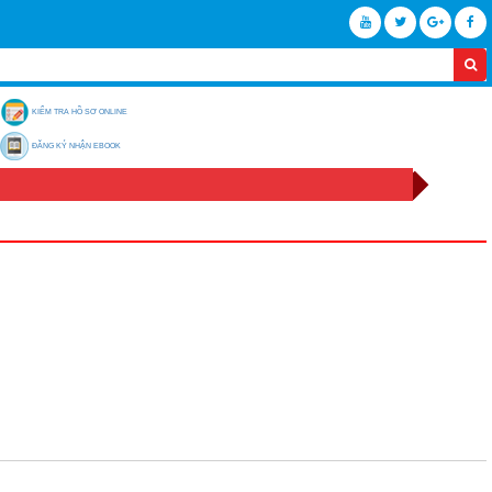
KIỂM TRA HỒ SƠ ONLINE
ĐĂNG KÝ NHẬN EBOOK