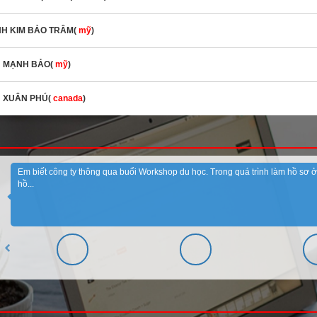
H KIM BẢO TRÂM(
mỹ
)
 MẠNH BẢO(
mỹ
)
 XUÂN PHÚ(
canada
)
Em biết công ty thông qua buổi Workshop du học. Trong quá trình làm hồ sơ ở tr
hồ...