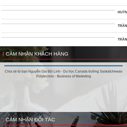
HUỲN
TRẦN
TRẦN
CẢM NHẬN KHÁCH HÀNG
Chia sẻ từ bạn Nguyễn Gia Bội Linh - Du học Canada trường Saskatchewan
Polytechnic - Business of Marketing
CẢM NHẬN ĐỐI TÁC