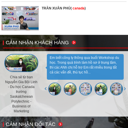
TRẦN XUÂN PHÚ(
canada
)
CẢM NHẬN KHÁCH HÀNG
Em biết công ty thông qua buổi Workshop du
học. Trong quá trình làm hồ sơ ở trung tâm,
thì các ANh chị hỗ trợ Em rất nhiều trong tất
cả các vấn đề, thủ tục hồ...
Chia sẻ từ bạn
Nguyễn Gia Bội Linh
- Du học Canada
trường
Saskatchewan
Polytechnic -
Business of
Marketing
CẢM NHẬN ĐỐI TÁC