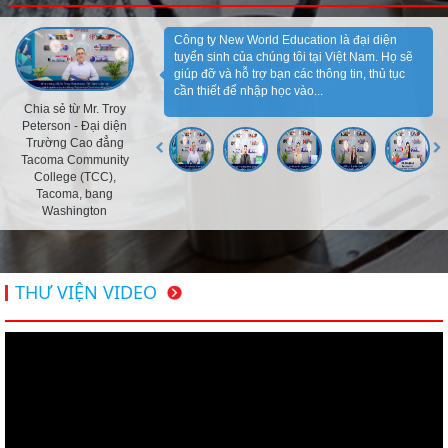
Công ty New World Education là đại diện
tuyển sinh của chúng tôi tại Việt Nam. Họ sẽ
giúp đỡ và hỗ trợ bạn các thông tin, thủ tục
cần thiết để nhập học vào...
Chia sẻ từ Mr. Troy
Peterson - Đại diện
Trường Cao đẳng
Tacoma Community
College (TCC),
Tacoma, bang
Washington
THƯ VIỆN VIDEO