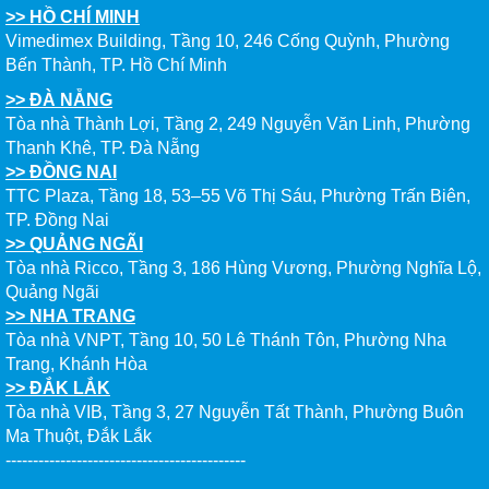
>> HỒ CHÍ MINH
CHẠM GIẤC MƠ DU HỌC MỸ – BẮT ĐẦU TỪ NGÀY
Vimedimex Building, Tầng 10, 246 Cống Quỳnh, Phường
HỘI GHI DANH & SĂN HỌC BỔNG KỲ SPRING 2026
Bến Thành, TP. Hồ Chí Minh
>> ĐÀ NẴNG
Tòa nhà Thành Lợi, Tầng 2, 249 Nguyễn Văn Linh, Phường
Thanh Khê, TP. Đà Nẵng
>> ĐỒNG NAI
TTC Plaza, Tầng 18, 53–55 Võ Thị Sáu, Phường Trấn Biên,
TP. Đồng Nai
>> QUẢNG NGÃI
Tòa nhà Ricco, Tầng 3, 186 Hùng Vương, Phường Nghĩa Lộ,
Quảng Ngãi
>> NHA TRANG
Tòa nhà VNPT, Tầng 10, 50 Lê Thánh Tôn, Phường Nha
Trang, Khánh Hòa
>> ĐẮK LẮK
Tòa nhà VIB, Tầng 3, 27 Nguyễn Tất Thành, Phường Buôn
Ma Thuột, Đắk Lắk
--------------------------------------------