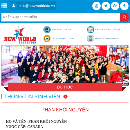
info@newworldedu.vn
NỘP HỒ SƠ ONLINE
KIỂM TRA HỒ SƠ ONLINE
ĐẶT LỊCH HẸN TƯ VẤN
ĐĂNG KÝ NHẬN EBOOK
DU HỌC
THÔNG TIN SINH VIÊN
PHAN KHÔI NGUYÊN
HỌ VÀ TÊN: PHAN KHÔI NGUYÊN
NƯỚC CẤP: CANADA