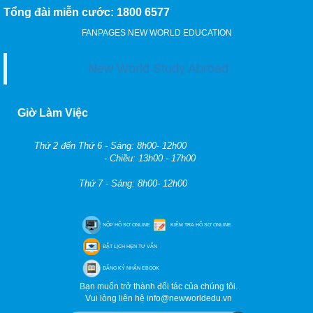
Tổng đài miễn cước: 1800 6577
FANPAGES NEW WORLD EDUCATION
New World Study Abroad
Giờ Làm Việc
Thứ 2 đến Thứ 6 - Sáng: 8h00- 12h00
- Chiều: 13h00 - 17h00
Thứ 7 - Sáng: 8h00- 12h00
NỘP HỒ SƠ ONLINE
KIỂM TRA HỒ SƠ ONLINE
ĐẶT LỊCH HẸN TƯ VẤN
ĐĂNG KÝ NHẬN EBOOK
Bạn muốn trở thành đối tác của chúng tôi.
Vui lòng liên hệ info@newworldedu.vn