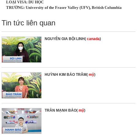
LOẠI VISA: DU HỌC
TRƯỜNG: University of the Fraser Valley (UFV), British Columbia
Tin tức liên quan
NGUYỄN GIA BỘI LINH(
canada
)
HUỲNH KIM BẢO TRÂM(
mỹ
)
TRẦN MẠNH BẢO(
mỹ
)