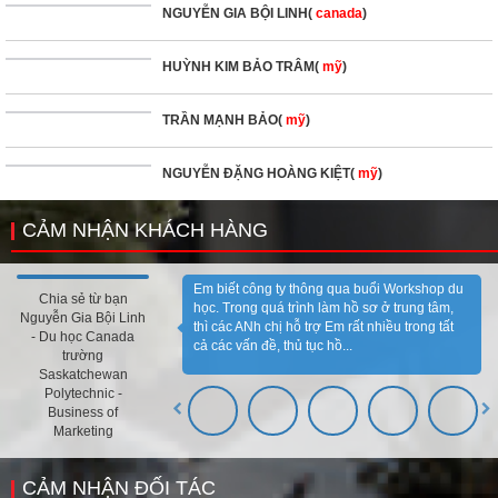
NGUYỄN GIA BỘI LINH(
canada
)
HUỲNH KIM BẢO TRÂM(
mỹ
)
TRẦN MẠNH BẢO(
mỹ
)
NGUYỄN ĐẶNG HOÀNG KIỆT(
mỹ
)
CẢM NHẬN KHÁCH HÀNG
Em biết công ty thông qua buổi Workshop du
Chia sẻ từ bạn
học. Trong quá trình làm hồ sơ ở trung tâm,
Nguyễn Gia Bội Linh
thì các ANh chị hỗ trợ Em rất nhiều trong tất
- Du học Canada
cả các vấn đề, thủ tục hồ...
trường
Saskatchewan
Polytechnic -
Business of
Marketing
CẢM NHẬN ĐỐI TÁC