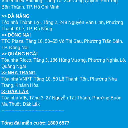
Vimedimex Building, Tầng 10, 246 Cống Quỳnh, Phường
HỘI GHI DANH & SĂN HỌC BỔNG KỲ SPRING 2026
Bến Thành, TP. Hồ Chí Minh
>> ĐÀ NẴNG
Tòa nhà Thành Lợi, Tầng 2, 249 Nguyễn Văn Linh, Phường
Thanh Khê, TP. Đà Nẵng
>> ĐỒNG NAI
TTC Plaza, Tầng 18, 53–55 Võ Thị Sáu, Phường Trấn Biên,
TP. Đồng Nai
>> QUẢNG NGÃI
Tòa nhà Ricco, Tầng 3, 186 Hùng Vương, Phường Nghĩa Lộ,
Quảng Ngãi
>> NHA TRANG
Tòa nhà VNPT, Tầng 10, 50 Lê Thánh Tôn, Phường Nha
Trang, Khánh Hòa
>> ĐẮK LẮK
Tòa nhà VIB, Tầng 3, 27 Nguyễn Tất Thành, Phường Buôn
Ma Thuột, Đắk Lắk
--------------------------------------------
Tổng đài miễn cước: 1800 6577