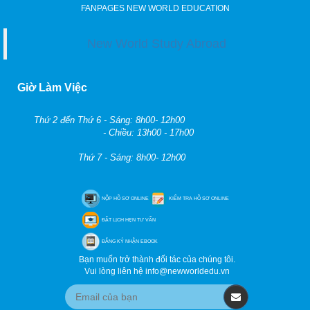
FANPAGES NEW WORLD EDUCATION
New World Study Abroad
Giờ Làm Việc
Thứ 2 đến Thứ 6 - Sáng: 8h00- 12h00
- Chiều: 13h00 - 17h00
Thứ 7 - Sáng: 8h00- 12h00
NỘP HỒ SƠ ONLINE
KIỂM TRA HỒ SƠ ONLINE
ĐẶT LỊCH HẸN TƯ VẤN
ĐĂNG KÝ NHẬN EBOOK
Bạn muốn trở thành đối tác của chúng tôi.
Vui lòng liên hệ info@newworldedu.vn