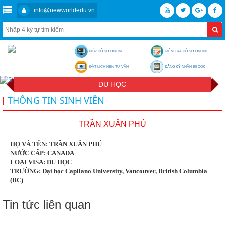
info@newworldedu.vn
NỘP HỒ SƠ ONLINE
KIỂM TRA HỒ SƠ ONLINE
ĐẶT LỊCH HẸN TƯ VẤN
ĐĂNG KÝ NHẬN EBOOK
DU HỌC
THÔNG TIN SINH VIÊN
TRẦN XUÂN PHÚ
HỌ VÀ TÊN: TRẦN XUÂN PHÚ
NƯỚC CẤP: CANADA
LOẠI VISA: DU HỌC
TRƯỜNG: Đại học Capilano University, Vancouver, British Columbia
(BC)
Tin tức liên quan