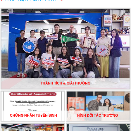
Du học Mỹ năm 2026: Cơ hội học tập và trải nghiệm tại
nền giáo dục hàng đầu
TƯ VẤN DU HỌC TOÀN DIỆN – BƯỚC ĐỆM VỮNG
CHẮC TỪ NEW WORLD EDUCATION
DU HỌC ÚC DẦN TRỞ THÀNH LỰA CHỌN HÀNG
ĐẦU CỦA DU HỌC SINH NĂM 2026 – VÀ TẤT CẢ
ĐỀU CÓ LÝ DO!!
THÀNH TÍCH & GIẢI THƯỞNG
CHẠM GIẤC MƠ DU HỌC MỸ – BẮT ĐẦU TỪ NGÀY
HỘI GHI DANH & SĂN HỌC BỔNG KỲ SPRING 2026
CHỨNG NHẬN TUYỂN SINH
HÌNH ĐỐI TÁC TRƯỜNG