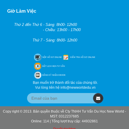
Giờ Làm Việc
Thứ 2 đến Thứ 6 - Sáng: 8h00- 12h00
- Chiều: 13h00 - 17h00
Thứ 7 - Sáng: 8h00- 12h00
NỘP HỒ SƠ ONLINE
KIỂM TRA HỒ SƠ ONLINE
ĐẶT LỊCH HẸN TƯ VẤN
ĐĂNG KÝ NHẬN EBOOK
Bạn muốn trở thành đối tác của chúng tôi.
Vui lòng liên hệ info@newworldedu.vn
Copy right © 2013. Bản quyền thuộc về Cty TNHH Tư Vấn Du Học New World -
MST: 0312237685
Online: 114 | Tổng lượt truy cập: 44932861
Duyệt desktop