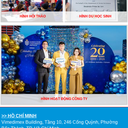
HÌNH HỘI THẢO
HÌNH DU HỌC SINH
HÌNH HOẠT ĐỘNG CÔNG TY
>> HỒ CHÍ MINH
Vimedimex Building, Tầng 10, 246 Cống Quỳnh, Phường