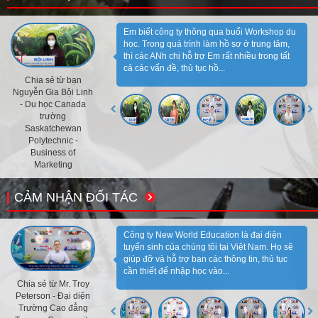
Em biết công ty thông qua buổi Workshop du
học. Trong quá trình làm hồ sơ ở trung tâm,
thì các ANh chị hỗ trợ Em rất nhiều trong tất
cả các vấn đề, thủ tục hồ...
Chia sẻ từ bạn
Nguyễn Gia Bội Linh
- Du học Canada
trường
Saskatchewan
Polytechnic -
Business of
Marketing
CẢM NHẬN ĐỐI TÁC
Công ty New World Education là đại diện
tuyển sinh của chúng tôi tại Việt Nam. Họ sẽ
giúp đỡ và hỗ trợ bạn các thông tin, thủ tục
cần thiết để nhập học vào...
Chia sẻ từ Mr. Troy
Peterson - Đại diện
Trường Cao đẳng