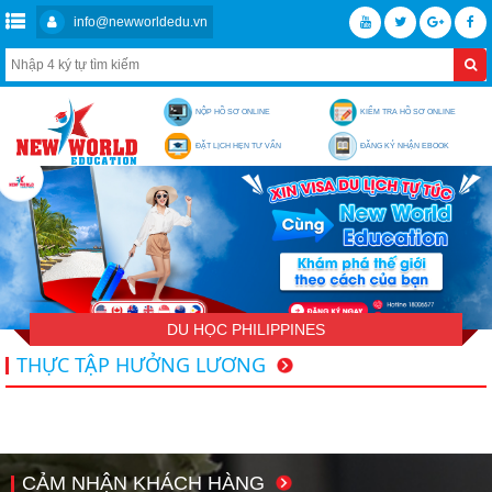
info@newworldedu.vn
NỘP HỒ SƠ ONLINE
KIỂM TRA HỒ SƠ ONLINE
ĐẶT LỊCH HẸN TƯ VẤN
ĐĂNG KÝ NHẬN EBOOK
DU HỌC PHILIPPINES
THỰC TẬP HƯỞNG LƯƠNG
CẢM NHẬN KHÁCH HÀNG