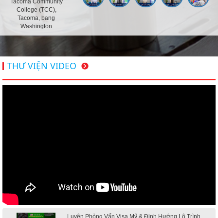
Tacoma Community
College (TCC),
Tacoma, bang
Washington
THƯ VIỆN VIDEO
Luyện Phỏng Vấn Visa Mỹ & Định Hướng Lộ Trình