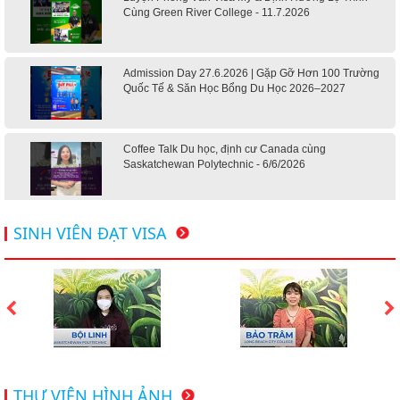
Cùng Green River College - 11.7.2026
Admission Day 27.6.2026 | Gặp Gỡ Hơn 100 Trường
Quốc Tế & Săn Học Bổng Du Học 2026–2027
Coffee Talk Du học, định cư Canada cùng
Saskatchewan Polytechnic - 6/6/2026
Hội thảo du học Mỹ 18.4.2026 - Đại học Mỹ học phí
SINH VIÊN ĐẠT VISA
dưới 20k/ năm
Du học Mỹ 2026 - Lấy bằng cử nhân lúc 20 tuổi cùng
chương trình High School Completion, Washington
Du học Thụy Sĩ 2026 – Những ưu thế nổi bật đang chờ
THƯ VIỆN HÌNH ẢNH
bạn khám phá