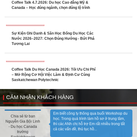
Coffee Talk 4.7.2026: Du học Cao đẳng Mỹ &
Canada – Học đúng ngành, chọn đúng lộ trình
Sự Kiện Ghi Danh & Săn Học Bổng Du Học Các
Nước 2026–2027: Chọn Đúng Hướng - Bứt Phá
Tương Lai
Coffee Talk Du Học Canada 2026: Tối Ưu Chi Phí
– Mở Rộng Cơ Hội Việc Làm & Định Cư Cùng
Saskatchewan Polytechnic
CẢM NHẬN KHÁCH HÀNG
Em biết công ty thông qua buổi Workshop du
Chia sẻ từ bạn
học. Trong quá trình làm hồ sơ ở trung tâm,
Nguyễn Gia Bội Linh
thì các ANh chị hỗ trợ Em rất nhiều trong tất
- Du học Canada
cả các vấn đề, thủ tục hồ...
trường