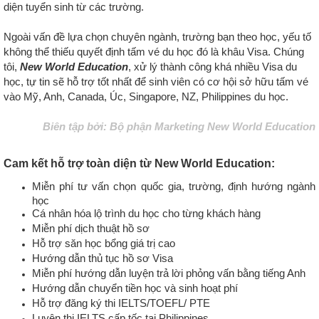
diện tuyển sinh từ các trường.
Ngoài vấn đề lựa chọn chuyên ngành, trường bạn theo học, yếu tố
không thể thiếu quyết định tấm vé du học đó là khâu Visa. Chúng
tôi,
New World Education
, xử lý thành công khá nhiều Visa du
học, tự tin sẽ hỗ trợ tốt nhất để sinh viên có cơ hội sở hữu tấm vé
vào Mỹ, Anh, Canada, Úc, Singapore, NZ, Philippines du học.
Biên tập bởi: Bộ phận Marketing New World Education
Cam kết hỗ trợ toàn diện từ New World Education:
Miễn phí tư vấn chọn quốc gia, trường, định hướng ngành
học
Cá nhân hóa lộ trình du học cho từng khách hàng
Miễn phí dịch thuật hồ sơ
Hỗ trợ săn học bổng giá trị cao
Hướng dẫn thủ tục hồ sơ Visa
Miễn phí hướng dẫn luyện trả lời phỏng vấn bằng tiếng Anh
Hướng dẫn chuyển tiền học và sinh hoạt phí
Hỗ trợ đăng ký thi IELTS/TOEFL/ PTE
Luyện thi IELTS cấp tốc tại Philippines