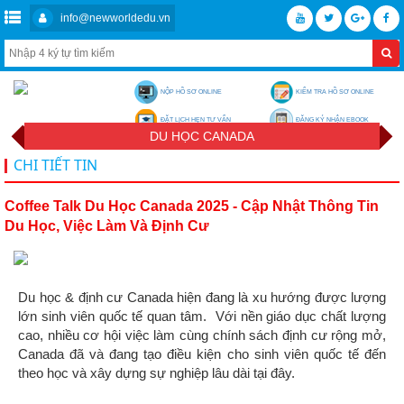
info@newworldedu.vn
NỘP HỒ SƠ ONLINE
KIỂM TRA HỒ SƠ ONLINE
ĐẶT LỊCH HẸN TƯ VẤN
ĐĂNG KÝ NHẬN EBOOK
DU HỌC CANADA
CHI TIẾT TIN
Coffee Talk Du Học Canada 2025 - Cập Nhật Thông Tin
Du Học, Việc Làm Và Định Cư
Du học & định cư Canada hiện đang là xu hướng được lượng
lớn sinh viên quốc tế quan tâm. Với nền giáo dục chất lượng
cao, nhiều cơ hội việc làm cùng chính sách định cư rộng mở,
Canada đã và đang tạo điều kiện cho sinh viên quốc tế đến
theo học và xây dựng sự nghiệp lâu dài tại đây.