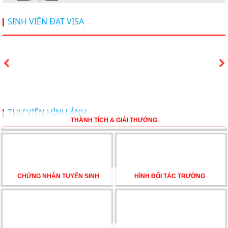
Hội thảo du học Mỹ 18.4.2026 - Đại học Mỹ học phí
SINH VIÊN ĐẠT VISA
dưới 20k/ năm
Du học Mỹ 2026 - Lấy bằng cử nhân lúc 20 tuổi cùng
chương trình High School Completion, Washington
Du học Thụy Sĩ 2026 – Những ưu thế nổi bật đang chờ
THƯ VIỆN HÌNH ẢNH
bạn khám phá
THÀNH TÍCH & GIẢI THƯỞNG
Du học Mỹ năm 2026: Cơ hội học tập và trải nghiệm tại
nền giáo dục hàng đầu
CHỨNG NHẬN TUYỂN SINH
HÌNH ĐỐI TÁC TRƯỜNG
TƯ VẤN DU HỌC TOÀN DIỆN – BƯỚC ĐỆM VỮNG
CHẮC TỪ NEW WORLD EDUCATION