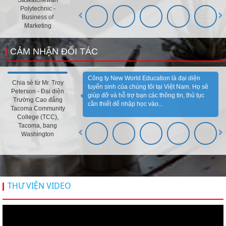
Saskatchewan
Polytechnic -
Business of
Marketing
CẢM NHẬN ĐỐI TÁC
Công ty New World Education là đại diện
Chia sẻ từ Mr. Troy
tuyển sinh của chúng tôi tại Việt Nam. Họ sẽ
Peterson - Đại diện
giúp đỡ và hỗ trợ bạn các thông tin, thủ tục
Trường Cao đẳng
cần thiết để nhập học vào...
Tacoma Community
College (TCC),
Tacoma, bang
Washington
THƯ VIỆN VIDEO