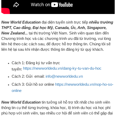
New World Education
đại diện tuyển sinh trực tiếp
nhiều trường
THPT, Cao đẳng, Đại học
Mỹ, Canada, Úc, Anh, Singapore,
New Zealand...
tại thị trường Việt Nam. S
inh viên quan tâm đến
Chương trình học và các chương trình ưu đãi từ trường, vui lòng
liên hệ
theo các cách sau,
để được hỗ trợ thông tin.
Chúng tôi sẽ
liên hệ lại sau khi nhận được thông tin đăng ký từ quý khách.
Cách 1: Đăng ký tư vấn trực
https://newworldedu.vn/dang-ky-tu-van-du-hoc
tuyến:
Cách 2: Gửi email:
info@newworldedu.vn
Cách 3: Gửi hồ sơ online
https://newworldedu.vn/nop-ho-so-
online
New World Education
tin tưởng sẽ hỗ trợ tốt nhất cho sinh viên
thông tin cụ thể từng trường, khóa học, lộ trình du học và học phí
phù hợp với sinh viên, tạo nhiều cơ hội để sinh viên có thể gặp đại