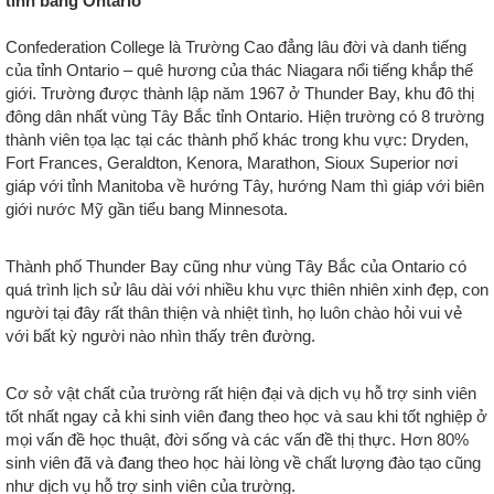
tỉnh bang Ontario
Confederation College là Trường Cao đẳng lâu đời và danh tiếng
của tỉnh Ontario – quê hương của thác Niagara nổi tiếng khắp thế
giới. Trường được thành lập năm 1967 ở Thunder Bay, khu đô thị
đông dân nhất vùng Tây Bắc tỉnh Ontario. Hiện trường có 8 trường
thành viên tọa lạc tại các thành phố khác trong khu vực: Dryden,
Fort Frances, Geraldton, Kenora, Marathon, Sioux Superior nơi
giáp với tỉnh Manitoba về hướng Tây, hướng Nam thì giáp với biên
giới nước Mỹ gần tiểu bang Minnesota.
Thành phố Thunder Bay cũng như vùng Tây Bắc của Ontario có
quá trình lịch sử lâu dài với nhiều khu vực thiên nhiên xinh đẹp, con
người tại đây rất thân thiện và nhiệt tình, họ luôn chào hỏi vui vẻ
với bất kỳ người nào nhìn thấy trên đường.
Cơ sở vật chất của trường rất hiện đại và dịch vụ hỗ trợ sinh viên
tốt nhất ngay cả khi sinh viên đang theo học và sau khi tốt nghiệp ở
mọi vấn đề học thuật, đời sống và các vấn đề thị thực. Hơn 80%
sinh viên đã và đang theo học hài lòng về chất lượng đào tạo cũng
như dịch vụ hỗ trợ sinh viên của trường.