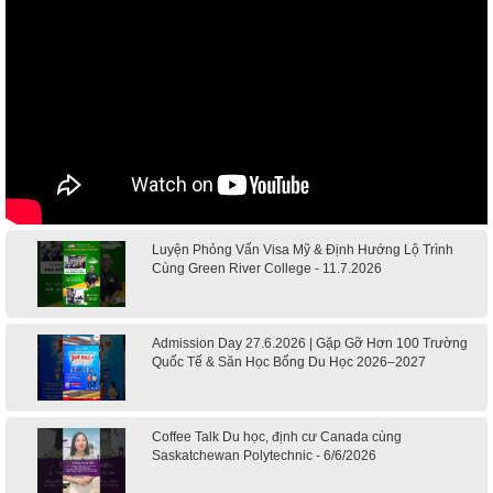
Luyện Phỏng Vấn Visa Mỹ & Định Hướng Lộ Trình
Cùng Green River College - 11.7.2026
Admission Day 27.6.2026 | Gặp Gỡ Hơn 100 Trường
Quốc Tế & Săn Học Bổng Du Học 2026–2027
Coffee Talk Du học, định cư Canada cùng
Saskatchewan Polytechnic - 6/6/2026