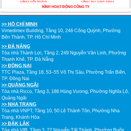
HÌNH HỘI THẢO
HÌNH DU HỌC SINH
DU HỌC ÚC DẦN TRỞ THÀNH LỰA CHỌN HÀNG
HÌNH HOẠT ĐỘNG CÔNG TY
ĐẦU CỦA DU HỌC SINH NĂM 2026 – VÀ TẤT CẢ
ĐỀU CÓ LÝ DO!!
>> HỒ CHÍ MINH
CHẠM GIẤC MƠ DU HỌC MỸ – BẮT ĐẦU TỪ NGÀY
Vimedimex Building, Tầng 10, 246 Cống Quỳnh, Phường
HỘI GHI DANH & SĂN HỌC BỔNG KỲ SPRING 2026
Bến Thành, TP. Hồ Chí Minh
>> ĐÀ NẴNG
Tòa nhà Thành Lợi, Tầng 2, 249 Nguyễn Văn Linh, Phường
Thanh Khê, TP. Đà Nẵng
>> ĐỒNG NAI
TTC Plaza, Tầng 18, 53–55 Võ Thị Sáu, Phường Trấn Biên,
TP. Đồng Nai
>> QUẢNG NGÃI
Tòa nhà Ricco, Tầng 3, 186 Hùng Vương, Phường Nghĩa Lộ,
Quảng Ngãi
>> NHA TRANG
Tòa nhà VNPT, Tầng 10, 50 Lê Thánh Tôn, Phường Nha
Trang, Khánh Hòa
>> ĐẮK LẮK
Tòa nhà VIB, Tầng 3, 27 Nguyễn Tất Thành, Phường Buôn